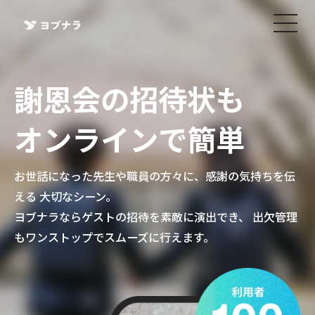
メニュ
ありがとうの気持ちが伝わる
謝恩会の招待状も
オンラインで簡単
お世話になった先生や職員の方々に、感謝の気持ちを伝
える
大切なシーン。
ヨブナラならゲストの招待を素敵に演出でき、
出欠管理
もワンストップでスムーズに行えます。