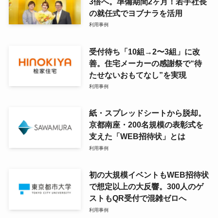
3倍へ。準備期間2ヶ月！若手社長
の就任式でヨブナラを活用
利用事例
受付待ち「10組→2〜3組」に改
善。住宅メーカーの感謝祭で“待
たせないおもてなし”を実現
利用事例
紙・スプレッドシートから脱却。
京都南座・200名規模の表彰式を
支えた「WEB招待状」とは
利用事例
初の大規模イベントもWEB招待状
で想定以上の大反響。300人のゲ
ストもQR受付で混雑ゼロへ
利用事例