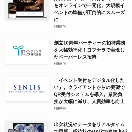
をオンラインで一元化。大規模イ
ベントの準備が圧倒的にスムーズ
に
利用事例
創立10周年パーティーの招待業務
を大幅効率化！ヨブナラで実現し
たペーパーレス招待
利用事例
「イベント受付をデジタル化した
い」。クライアントからの要望で
QR受付システムを導入。業務負
担が大幅に減り、人員効率も向上
利用事例
出欠状況やデータをリアルタイム
で更新。招待状のDX化で参加者が