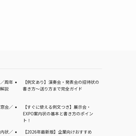
立／周年
【例文あり】演奏会・発表会の招待状の
を解説
書き方～送り方まで完全ガイド
同窓会／
【すぐに使える例文つき】展示会・
EXPO案内状の基本と書き方のポイン
ト！
案内状／
【2026年最新版】企業向けおすすめ