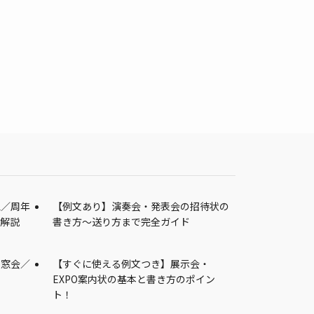
立／周年
【例文あり】演奏会・発表会の招待状の
を解説
書き方～送り方まで完全ガイド
同窓会／
【すぐに使える例文つき】展示会・
EXPO案内状の基本と書き方のポイン
ト！