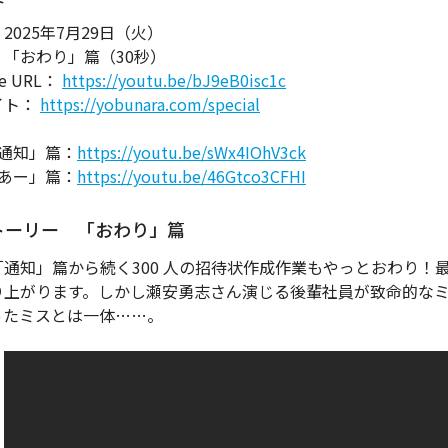
2025年7月29日（火）
「おわり」篇（30秒）
e URL：
https://youtu.be/bJ9eB0isc1c
イト：
https://yobunara.com/special
「通知」篇：
https://youtu.be/sWx4IOhV3ck
「あー」篇：
https://youtu.be/46Gtco3CFHI
トーリー 「おわり」篇
「通知」篇から続く300 人の招待状作成作業もやっとおわり
り上がります。しかし瀬安勇志さん演じる後輩社員が致命的な
ったミスとは一体……。