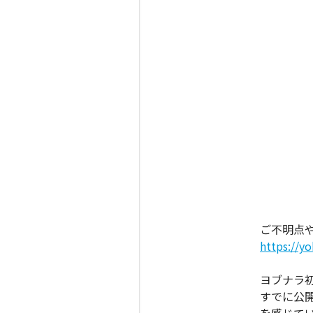
ご不明点
https://y
ヨブナラ
すでに公