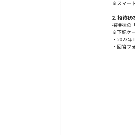
※スマー
2. 招待
招待状の
※下記ケ
・2023
・回答フ