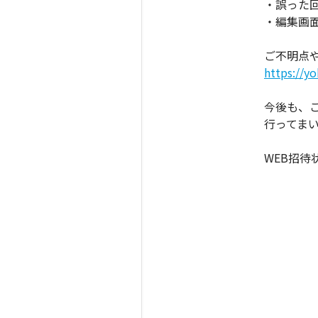
・誤った
・編集画
ご不明点
https://y
今後も、こ
行ってま
WEB招待状