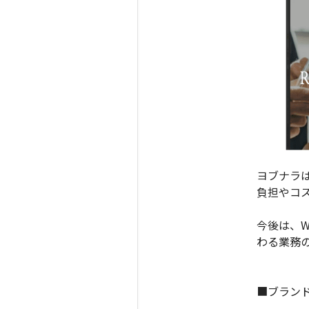
ヨブナラ
負担やコ
今後は、
わる業務
■ブラン