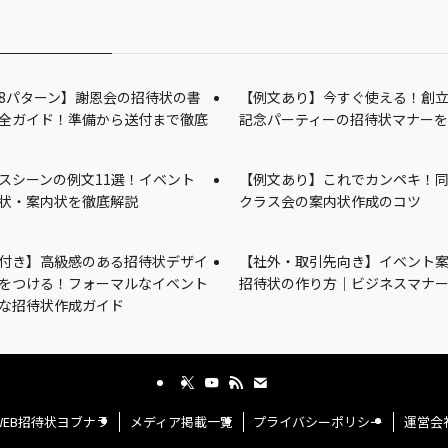
8パターン】謝恩会の招待状の書
【例文あり】今すぐ使える！創
全ガイド！準備から送付まで徹底
記念パーティーの招待状マナー
スシーンの例文11選！イベント
【例文あり】これでカンペキ！
状・案内状を徹底解説
クラス会の案内状作成のコツ
付き】高級感のある招待状デザイ
【社外・取引先向き】イベント
をつける！フォーマルなイベント
招待状の作り方｜ビジネスマナ
な招待状作成ガイド
WEB招待状ヨブナラ
メディア掲載一覧
プライバシーポリシー
運営会