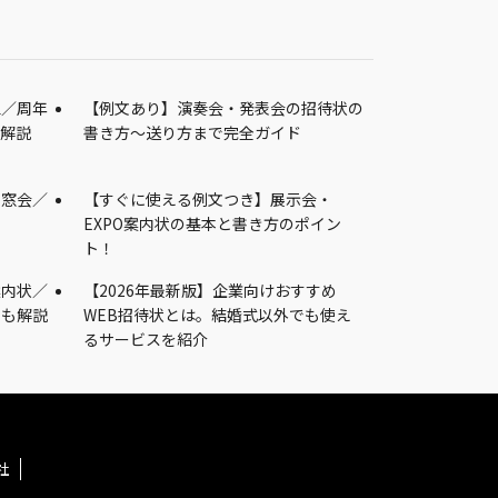
立／周年
【例文あり】演奏会・発表会の招待状の
を解説
書き方～送り方まで完全ガイド
同窓会／
【すぐに使える例文つき】展示会・
EXPO案内状の基本と書き方のポイン
ト！
案内状／
【2026年最新版】企業向けおすすめ
ーも解説
WEB招待状とは。結婚式以外でも使え
るサービスを紹介
社